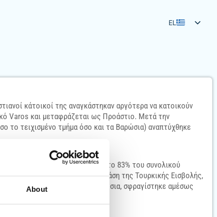
EL
EN
FR
AR
DA
FI
τιανοί κάτοικοί της αναγκάστηκαν αργότερα να κατοικούν
ικό Varos και μεταφράζεται ως Προάστιο. Μετά την
DE
όσο το τειχισμένο τμήμα όσο και τα Βαρώσια) αναπτύχθηκε
NB
PL
, ενώ το λιμάνι της χειριζόταν το 83% του συνολικού
RU
ρατό το 1974, κατά τη δεύτερη φάση της Τουρκικής Εισβολής,
SV
στοιχεί σε μεγάλο βαθμό στα Βαρώσια, σφραγίστηκε αμέσως
About