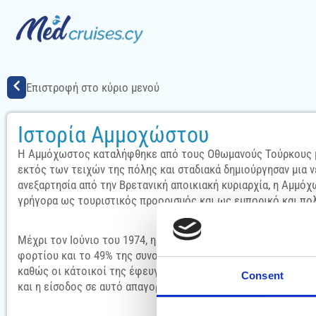
Επιστροφή στο κύριο μενού
Ιστορία Αμμοχώστου
Η Αμμόχωστος καταλήφθηκε από τους Οθωμανούς Τούρκους μετ
εκτός των τειχών της πόλης και σταδιακά δημιούργησαν μια 
ανεξαρτησία από την Βρετανική αποικιακή κυριαρχία, η Αμμόχ
γρήγορα ως τουριστικός προορισμός και ως εμπορικό και πολ
Μέχρι τον Ιούνιο του 1974, η Αμμόχωστος φιλοξενούσε περισ
φορτίου και το 49% της συνολικής επιβατικής κίνησης προς 
καθώς οι κάτοικοί της έφευγαν μπροστά στις προελαύνοντες 
Consent
και η είσοδος σε αυτό απαγορεύτηκε αυστηρά.